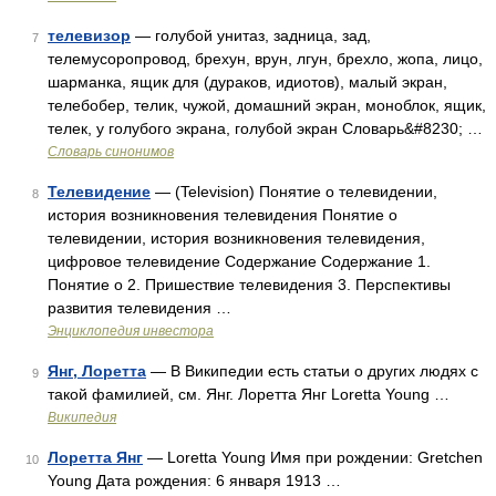
телевизор
— голубой унитаз, задница, зад,
7
телемусоропровод, брехун, врун, лгун, брехло, жопа, лицо,
шарманка, ящик для (дураков, идиотов), малый экран,
телебобер, телик, чужой, домашний экран, моноблок, ящик,
телек, у голубого экрана, голубой экран Словарь&#8230; …
Словарь синонимов
Телевидение
— (Television) Понятие о телевидении,
8
история возникновения телевидения Понятие о
телевидении, история возникновения телевидения,
цифровое телевидение Содержание Содержание 1.
Понятие о 2. Пришествие телевидения 3. Перспективы
развития телевидения …
Энциклопедия инвестора
Янг, Лоретта
— В Википедии есть статьи о других людях с
9
такой фамилией, см. Янг. Лоретта Янг Loretta Young …
Википедия
Лоретта Янг
— Loretta Young Имя при рождении: Gretchen
10
Young Дата рождения: 6 января 1913 …