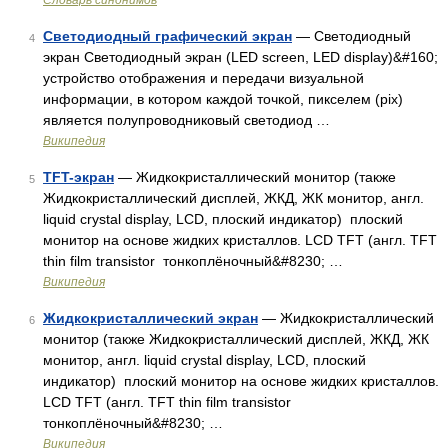
Словарь синонимов
Светодиодный графический экран
— Светодиодный
4
экран Светодиодный экран (LED screen, LED display)&#160;
устройство отображения и передачи визуальной
информации, в котором каждой точкой, пикселем (pix)
является полупроводниковый светодиод …
Википедия
TFT-экран
— Жидкокристаллический монитор (также
5
Жидкокристаллический дисплей, ЖКД, ЖК монитор, англ.
liquid crystal display, LCD, плоский индикатор) плоский
монитор на основе жидких кристаллов. LCD TFT (англ. TFT
thin film transistor тонкоплёночный&#8230; …
Википедия
Жидкокристаллический экран
— Жидкокристаллический
6
монитор (также Жидкокристаллический дисплей, ЖКД, ЖК
монитор, англ. liquid crystal display, LCD, плоский
индикатор) плоский монитор на основе жидких кристаллов.
LCD TFT (англ. TFT thin film transistor
тонкоплёночный&#8230; …
Википедия